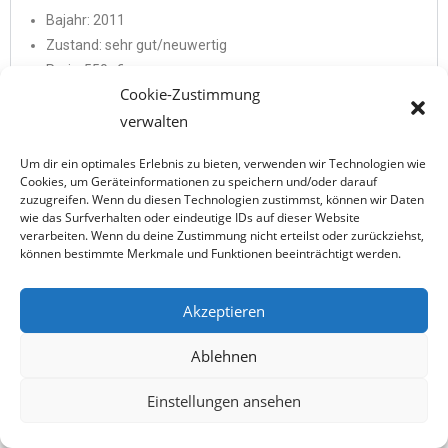
Bajahr: 2011
Zustand: sehr gut/neuwertig
Preis: 550,-€
Cookie-Zustimmung
Flex Bj2011 alle Infos
verwalten
Charly High Light
Um dir ein optimales Erlebnis zu bieten, verwenden wir Technologien wie
Cookies, um Geräteinformationen zu speichern und/oder darauf
Rotor Vulto
zuzugreifen. Wenn du diesen Technologien zustimmst, können wir Daten
wie das Surfverhalten oder eindeutige IDs auf dieser Website
Flex
verarbeiten. Wenn du deine Zustimmung nicht erteilst oder zurückziehst,
können bestimmte Merkmale und Funktionen beeinträchtigt werden.
Akzeptieren
Copyright © 2026 Drachenflugschule Kelheim | Powered by
Ablehnen
Drachenflugschule Kelheim
Einstellungen ansehen